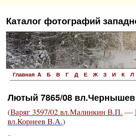
Перейти
к
Каталог фотографий западн
содержимому
Главная
A
Б
В
Г
Д
Е
Ж
З
И
К
Л
Лютый 7865/08 вл.Чернышев
(
Варяг 3597/02 вл.Малинкин В.П.
—
вл.Корнеев В.А.
)