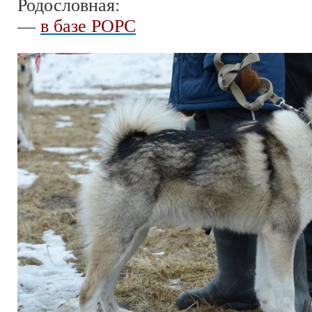
Родословная:
—
в базе РОРС