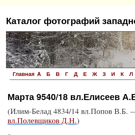
Перейти
к
Каталог фотографий западн
содержимому
Главная
A
Б
В
Г
Д
Е
Ж
З
И
К
Л
Марта 9540/18 вл.Елисеев А.
(Илим-Белад 4834/14 вл.Попов В.Б.
вл.Полевщиков Д.Н.
)