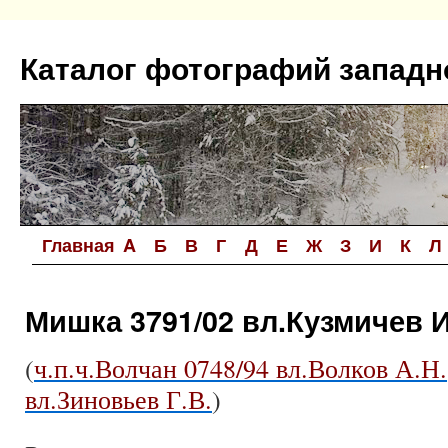
Перейти
к
Каталог фотографий западн
содержимому
Главная
A
Б
В
Г
Д
Е
Ж
З
И
К
Л
Мишка 3791/02 вл.Кузмичев И
(
ч.п.ч.Волчан 0748/94 вл.Волков А.Н.
вл.Зиновьев Г.В.
)