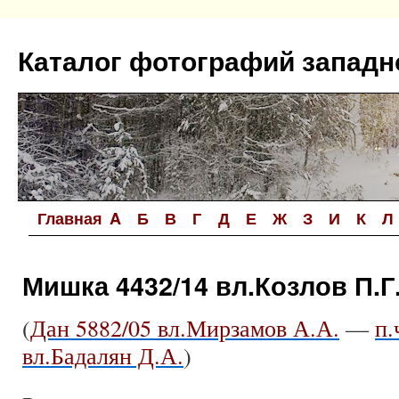
Перейти
к
Каталог фотографий западн
содержимому
Главная
A
Б
В
Г
Д
Е
Ж
З
И
К
Л
Мишка 4432/14 вл.Козлов П.Г
(
Дан 5882/05 вл.Мирзамов А.А.
—
п.
вл.Бадалян Д.А.
)