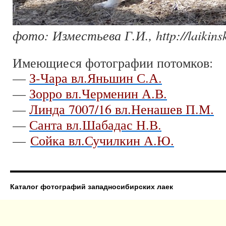
фото: Изместьева Г.И., http://laikinsk
Имеющиеся фотографии потомков:
—
З-Чара вл.Яньшин С.А.
—
Зорро вл.Черменин А.В.
—
Линда 7007/16 вл.Ненашев П.М.
—
Санта вл.Шабадас Н.В.
—
Сойка вл.Сучилкин А.Ю.
Каталог фотографий западносибирских лаек