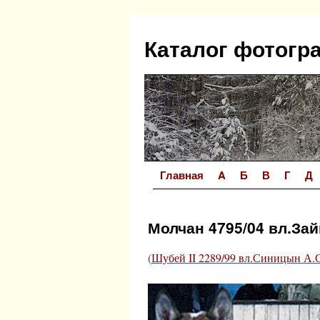
Перейти
к
Каталог фотогр
содержимому
Главная
A
Б
В
Г
Д
Молчан 4795/04 вл.Зай
(
Шубей II 2289/99 вл.Синицын А.