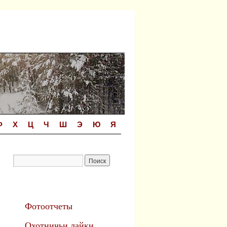
Ф
Х
Ц
Ч
Ш
Э
Ю
Я
Фотоотчеты
Охотничьи лайки.