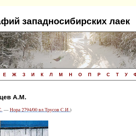
афий западносибирских лаек
Е
Ж
З
И
К
Л
М
Н
О
П
Р
С
Т
У
цев А.М.
С.
—
Нора 2794/00 вл.Трусов С.И.
)