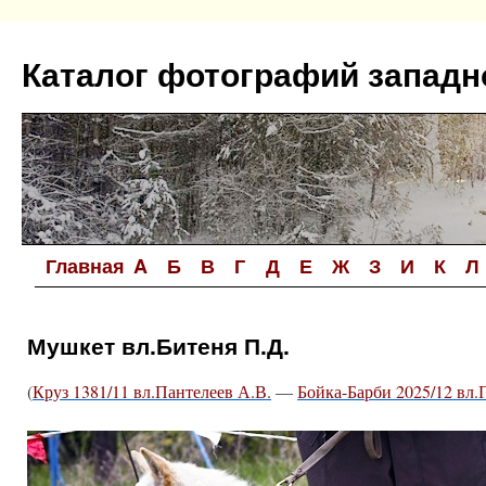
Перейти
к
Каталог фотографий западн
содержимому
Главная
A
Б
В
Г
Д
Е
Ж
З
И
К
Л
Мушкет вл.Битеня П.Д.
(
Круз 1381/11 вл.Пантелеев А.В.
—
Бойка-Барби 2025/12 вл.