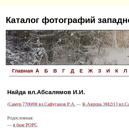
Перейти
к
Каталог фотографий западн
содержимому
Главная
A
Б
В
Г
Д
Е
Ж
З
И
К
Л
Найда вл.Абсалямов И.И.
(
Самур 7700/08 вл.Сафуганов Р.А.
—
К-Аврора 3882/13 вл.С
Родословная:
—
в базе РОРС