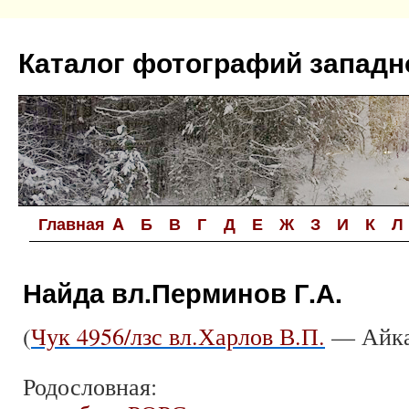
Перейти
к
Каталог фотографий западн
содержимому
Главная
A
Б
В
Г
Д
Е
Ж
З
И
К
Л
Найда вл.Перминов Г.А.
(
Чук 4956/лзс вл.Харлов В.П.
— Айка
Родословная: