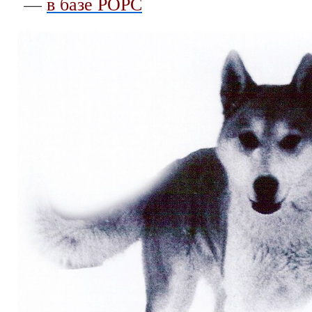
—
в базе РОРС