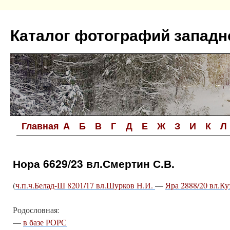
Перейти
к
Каталог фотографий западн
содержимому
Главная
A
Б
В
Г
Д
Е
Ж
З
И
К
Л
Нора 6629/23 вл.Смертин С.В.
(
ч.п.ч.Белад-Ш 8201/17 вл.Шурков Н.И.
—
Яра 2888/20 вл.Ку
Родословная:
—
в базе РОРС