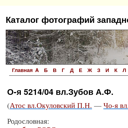
Перейти
к
Каталог фотографий западн
содержимому
Главная
A
Б
В
Г
Д
Е
Ж
З
И
К
Л
О-я 5214/04 вл.Зубов А.Ф.
(
Атос вл.Окуловский П.Н.
—
Чо-я в
Родословная: