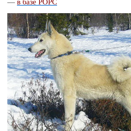
—
в базе РОРС