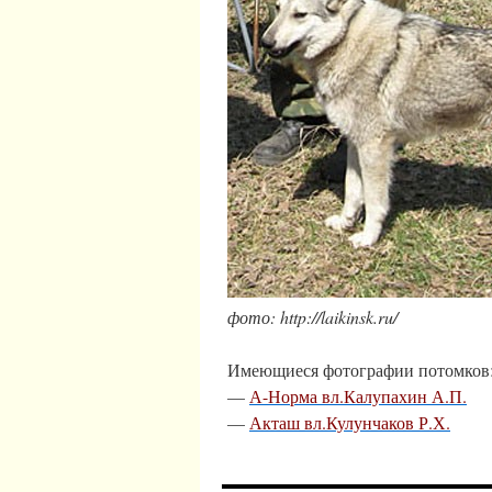
фото: http://laikinsk.ru/
Имеющиеся фотографии потомков
—
А-Норма вл.Калупахин А.П.
—
Акташ вл.Кулунчаков Р.Х.