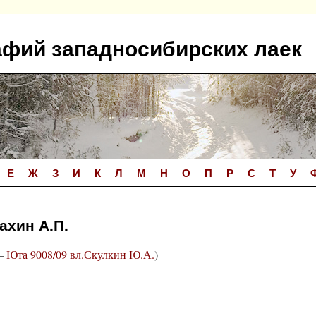
афий западносибирских лаек
Е
Ж
З
И
К
Л
М
Н
О
П
Р
С
Т
У
ахин А.П.
—
Юта 9008/09 вл.Скулкин Ю.А.
)