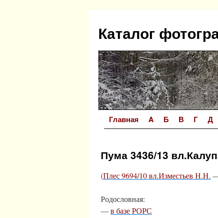
Перейти
к
Каталог фотогр
содержимому
Главная
A
Б
В
Г
Д
Пума 3436/13 вл.Калуп
(
Плес 9694/10 вл.Изместьев Н.Н.
Родословная:
—
в базе РОРС