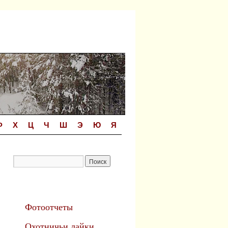
Ф
Х
Ц
Ч
Ш
Э
Ю
Я
Фотоотчеты
Охотничьи лайки.