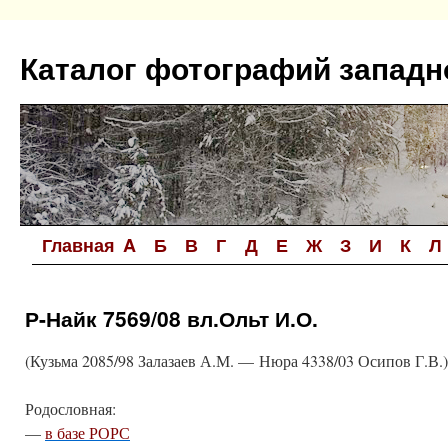
Перейти
к
Каталог фотографий западн
содержимому
Главная
A
Б
В
Г
Д
Е
Ж
З
И
К
Л
Р-Найк 7569/08 вл.Ольт И.О.
(Кузьма 2085/98 Залазаев А.М. — Нюра 4338/03 Осипов Г.В.)
Родословная:
—
в базе РОРС