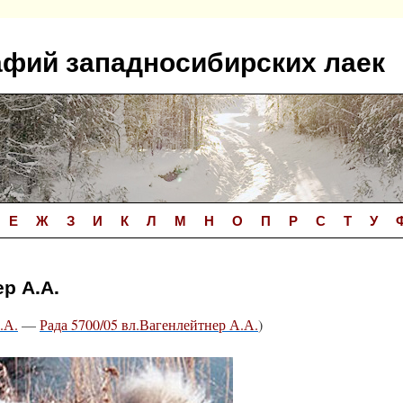
афий западносибирских лаек
Е
Ж
З
И
К
Л
М
Н
О
П
Р
С
Т
У
р А.А.
.А.
—
Рада 5700/05 вл.Вагенлейтнер А.А.
)