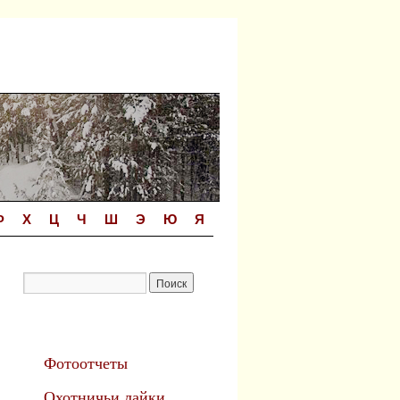
Ф
Х
Ц
Ч
Ш
Э
Ю
Я
Фотоотчеты
Охотничьи лайки.