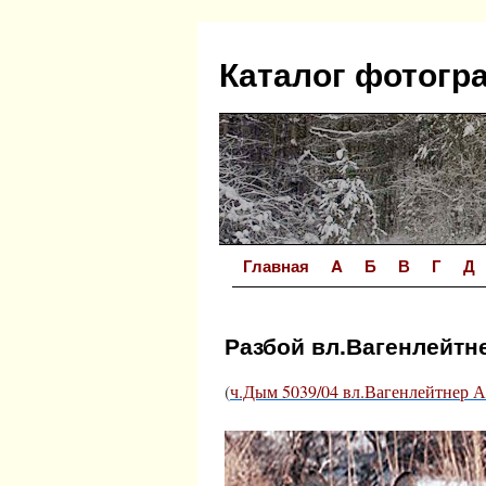
Перейти
к
Каталог фотогр
содержимому
Главная
A
Б
В
Г
Д
Разбой вл.Вагенлейтне
(
ч.Дым 5039/04 вл.Вагенлейтнер А