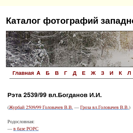
Перейти
к
Каталог фотографий западн
содержимому
Главная
A
Б
В
Г
Д
Е
Ж
З
И
К
Л
Рэта 2539/99 вл.Богданов И.И.
(
Журбай 2509/99 Головачев В.В.
—
Гроза вл.Головачев В.В.
)
Родословная:
—
в базе РОРС