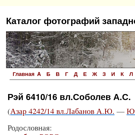
Перейти
к
Каталог фотографий западн
содержимому
Главная
A
Б
В
Г
Д
Е
Ж
З
И
К
Л
Рэй 6410/16 вл.Соболев А.С.
(
Азар 4242/14 вл.Лабанов А.Ю.
—
Ют
Родословная: