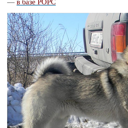
—
в базе РОРС