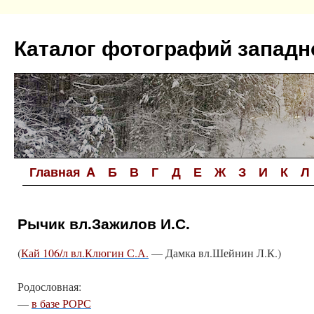
Перейти
к
Каталог фотографий западн
содержимому
Главная
A
Б
В
Г
Д
Е
Ж
З
И
К
Л
Рычик вл.Зажилов И.С.
(
Кай 106/л вл.Клюгин С.А.
— Дамка вл.Шейнин Л.К.)
Родословная:
—
в базе РОРС