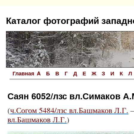
Перейти
к
Каталог фотографий западн
содержимому
Главная
A
Б
В
Г
Д
Е
Ж
З
И
К
Л
Саян 6052/лзс вл.Симаков А.
(
ч.Согом 5484/лзс вл.Башмаков Л.Г.
вл.Башмаков Л.Г.
)