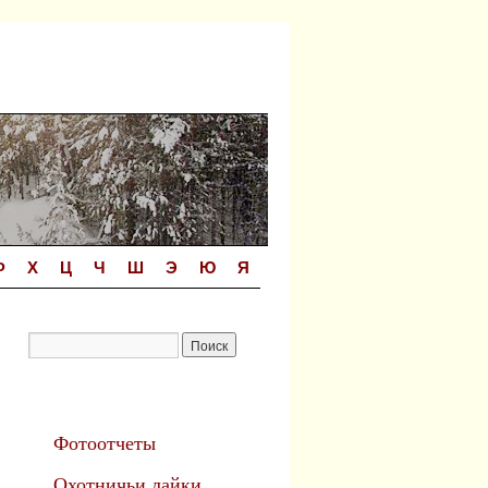
Ф
Х
Ц
Ч
Ш
Э
Ю
Я
Фотоотчеты
Охотничьи лайки.