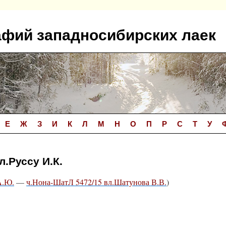
афий западносибирских лаек
Е
Ж
З
И
К
Л
М
Н
О
П
Р
С
Т
У
.Руссу И.К.
А.Ю.
—
ч.Нона-ШатЛ 5472/15 вл.Шатунова В.В.
)