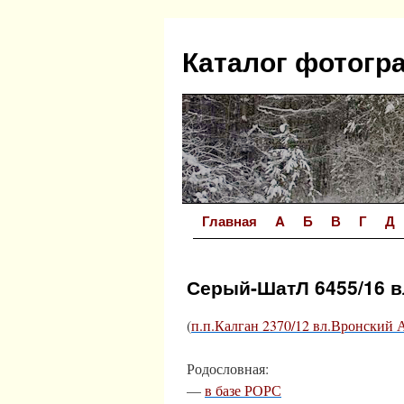
Перейти
к
Каталог фотогр
содержимому
Главная
A
Б
В
Г
Д
Серый-ШатЛ 6455/16 вл
(
п.п.Калган 2370/12 вл.Вронский 
Родословная:
—
в базе РОРС