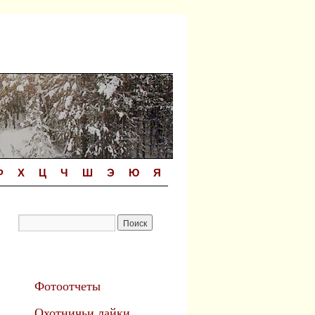
Ф
Х
Ц
Ч
Ш
Э
Ю
Я
Фотоотчеты
Охотничьи лайки.