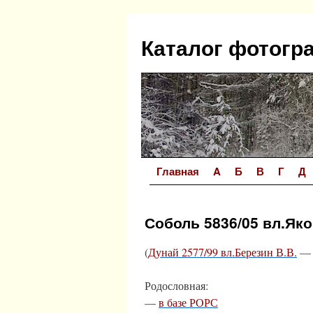
Перейти
к
Каталог фотогр
содержимому
Главная
A
Б
В
Г
Д
Соболь 5836/05 вл.Яко
(
Дунай 2577/99 вл.Березин В.В.
Родословная:
—
в базе РОРС