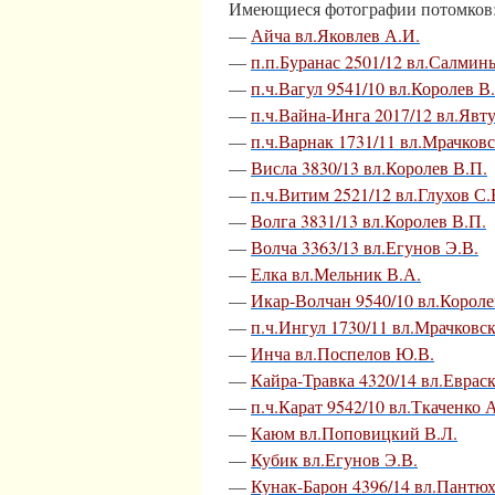
Имеющиеся фотографии потомков
—
Айча вл.Яковлев А.И.
—
п.п.Буранас 2501/12 вл.Салмин
—
п.ч.Вагул 9541/10 вл.Королев В
—
п.ч.Вайна-Инга 2017/12 вл.Явт
—
п.ч.Варнак 1731/11 вл.Мрачков
—
Висла 3830/13 вл.Королев В.П.
—
п.ч.Витим 2521/12 вл.Глухов С.
—
Волга 3831/13 вл.Королев В.П.
—
Волча 3363/13 вл.Егунов Э.В.
—
Елка вл.Мельник В.А.
—
Икар-Волчан 9540/10 вл.Короле
—
п.ч.Ингул 1730/11 вл.Мрачковс
—
Инча вл.Поспелов Ю.В.
—
Кайра-Травка 4320/14 вл.Еврас
—
п.ч.Карат 9542/10 вл.Ткаченко 
—
Каюм вл.Поповицкий В.Л.
—
Кубик вл.Егунов Э.В.
—
Кунак-Барон 4396/14 вл.Пантю