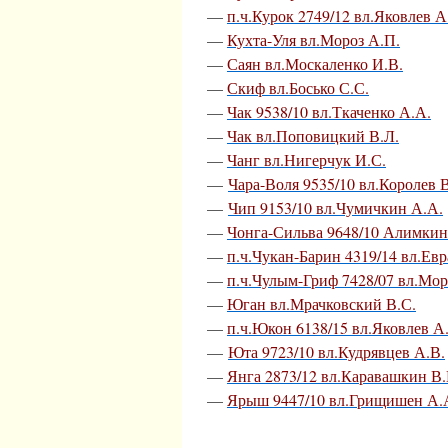
—
п.ч.Курок 2749/12 вл.Яковлев А
—
Кухта-Уля вл.Мороз А.П.
—
Саян вл.Москаленко И.В.
—
Скиф вл.Босько С.С.
—
Чак 9538/10 вл.Ткаченко А.А.
—
Чак вл.Поповицкий В.Л.
—
Чанг вл.Нигерчук И.С.
—
Чара-Воля 9535/10 вл.Королев 
—
Чип 9153/10 вл.Чумичкин А.А.
—
Чонга-Сильва 9648/10 Алимкин
—
п.ч.Чукан-Барин 4319/14 вл.Ев
—
п.ч.Чулым-Гриф 7428/07 вл.Мор
—
Юган вл.Мрачковский В.С.
—
п.ч.Юкон 6138/15 вл.Яковлев А
—
Юта 9723/10 вл.Кудрявцев А.В.
—
Янга 2873/12 вл.Каравашкин В.
—
Ярыш 9447/10 вл.Грищишен А.