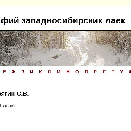
афий западносибирских лаек
Е
Ж
З
И
К
Л
М
Н
О
П
Р
С
Т
У
вягин С.В.
Иванов)