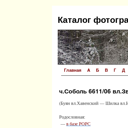
Перейти
к
Каталог фотогр
содержимому
Главная
A
Б
В
Г
Д
ч.Соболь 6611/06 вл.З
(Буян вл.Хавенский — Шилка вл.
Родословная:
—
в базе РОРС