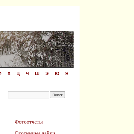
Ф
Х
Ц
Ч
Ш
Э
Ю
Я
Фотоотчеты
Охотничьи лайки.