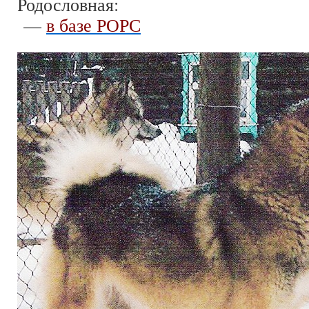
Родословная:
—
в базе РОРС