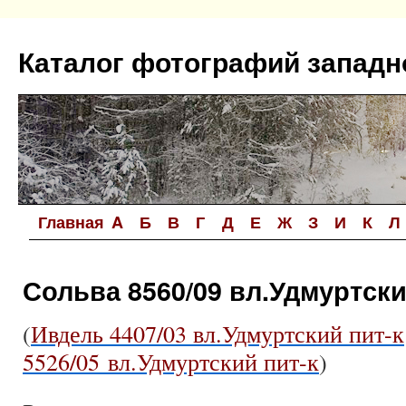
Перейти
к
Каталог фотографий западн
содержимому
Главная
A
Б
В
Г
Д
Е
Ж
З
И
К
Л
Сольва 8560/09 вл.Удмуртски
(
Ивдель 4407/03 вл.Удмуртский пит-к
5526/05 вл.Удмуртский пит-к
)