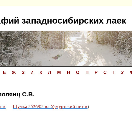
афий западносибирских лаек
Е
Ж
З
И
К
Л
М
Н
О
П
Р
С
Т
У
полянц С.В.
т-к
—
Шумка 5526/05 вл.Удмуртский пит-к
)