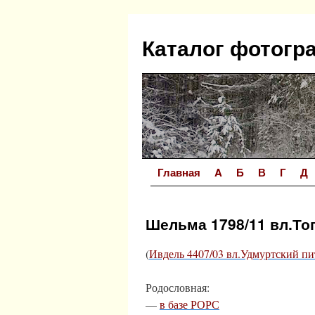
Перейти
к
Каталог фотогр
содержимому
Главная
A
Б
В
Г
Д
Шельма 1798/11 вл.То
(
Ивдель 4407/03 вл.Удмуртский пи
Родословная:
—
в базе РОРС