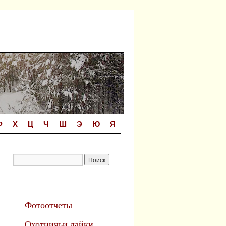
Ф
Х
Ц
Ч
Ш
Э
Ю
Я
Фотоотчеты
Охотничьи лайки.