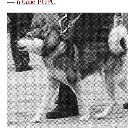
—
в базе РОРС