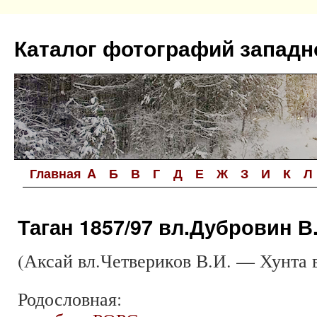
Перейти
к
Каталог фотографий западн
содержимому
Главная
A
Б
В
Г
Д
Е
Ж
З
И
К
Л
Таган 1857/97 вл.Дубровин В
(Аксай вл.Четвериков В.И. — Хунта 
Родословная: