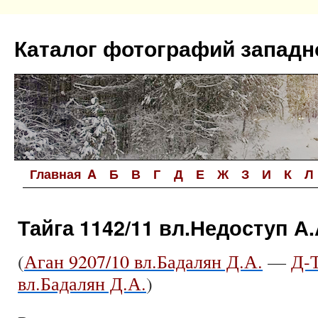
Перейти
к
Каталог фотографий западн
содержимому
Главная
A
Б
В
Г
Д
Е
Ж
З
И
К
Л
Тайга 1142/11 вл.Недоступ А.
(
Аган 9207/10 вл.Бадалян Д.А.
—
Д-Т
вл.Бадалян Д.А.
)