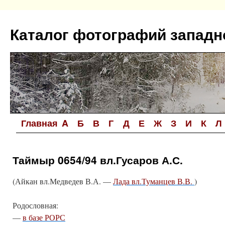
Перейти
к
Каталог фотографий западн
содержимому
Главная
A
Б
В
Г
Д
Е
Ж
З
И
К
Л
Таймыр 0654/94 вл.Гусаров А.С.
(Айкан вл.Медведев В.А. —
Лада вл.Туманцев В.В.
)
Родословная:
—
в базе РОРС