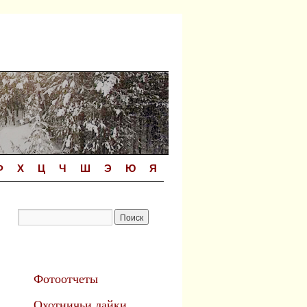
Ф
Х
Ц
Ч
Ш
Э
Ю
Я
Фотоотчеты
Охотничьи лайки.