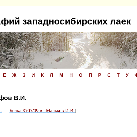
афий западносибирских лаек
Е
Ж
З
И
К
Л
М
Н
О
П
Р
С
Т
У
фов В.И.
.
—
Белка 8705/09 вл.Мальков И.В.
)