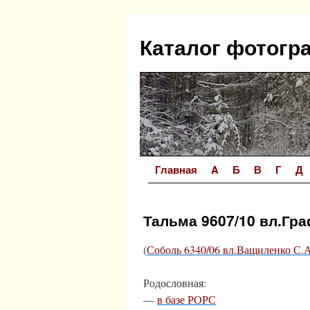
Перейти
к
Каталог фотогр
содержимому
Главная
A
Б
В
Г
Д
Тальма 9607/10 вл.Гра
(
Соболь 6340/06 вл.Ващиленко С.А
Родословная:
—
в базе РОРС