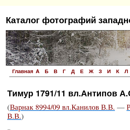
Перейти
к
Каталог фотографий западн
содержимому
Главная
A
Б
В
Г
Д
Е
Ж
З
И
К
Л
Тимур 1791/11 вл.Антипов А.
(
Варнак 8994/09 вл.Канилов В.В.
—
В.В.
)