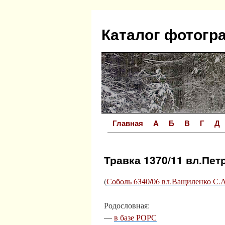
Перейти
к
Каталог фотогр
содержимому
Главная
A
Б
В
Г
Д
Травка 1370/11 вл.Пет
(
Соболь 6340/06 вл.Ващиленко С.А
Родословная:
—
в базе РОРС