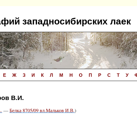
афий западносибирских лаек
Е
Ж
З
И
К
Л
М
Н
О
П
Р
С
Т
У
ров В.И.
.
—
Белка 8705/09 вл.Мальков И.В.
)