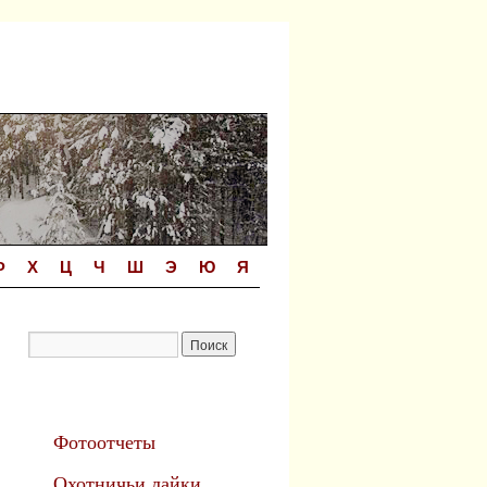
Ф
Х
Ц
Ч
Ш
Э
Ю
Я
Фотоотчеты
Охотничьи лайки.