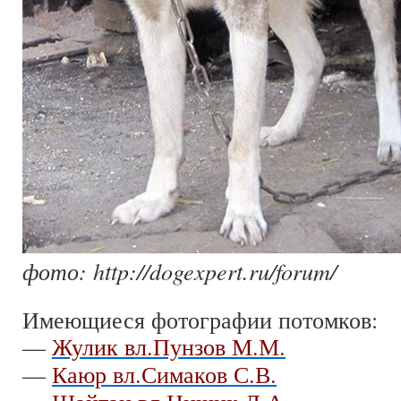
фото: http://dogexpert.ru/forum/
Имеющиеся фотографии потомков:
—
Жулик вл.Пунзов М.М.
—
Каюр вл.Симаков С.В.