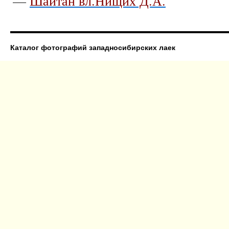
—
Шайтан вл.Нищих Д.А.
Каталог фотографий западносибирских лаек