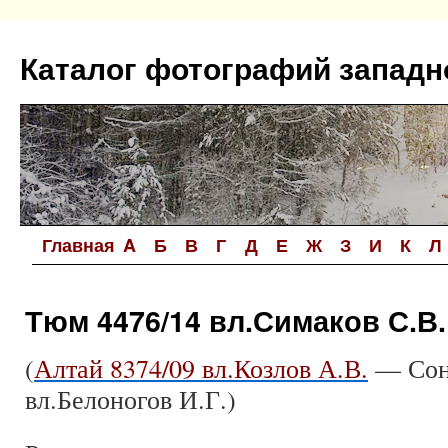
Перейти
к
Каталог фотографий западн
содержимому
Главная
A
Б
В
Г
Д
Е
Ж
З
И
К
Л
Тюм 4476/14 вл.Симаков С.В.
(
Алтай 8374/09 вл.Козлов А.В.
— Сон
вл.Белоногов И.Г.)