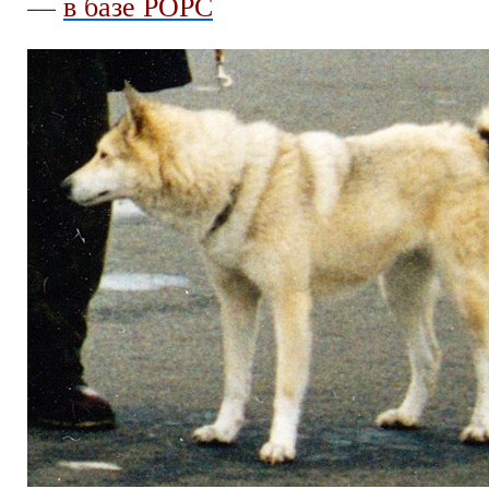
—
в базе РОРС