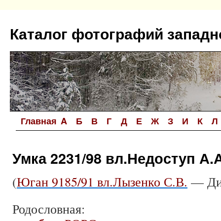
Перейти
к
Каталог фотографий западн
содержимому
Главная
A
Б
В
Г
Д
Е
Ж
З
И
К
Л
Умка 2231/98 вл.Недоступ А.А
(
Юган 9185/91 вл.Лызенко С.В.
— Дин
Родословная: