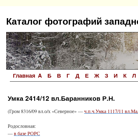
Перейти
к
Каталог фотографий западн
содержимому
Главная
A
Б
В
Г
Д
Е
Ж
З
И
К
Л
Умка 2414/12 вл.Баранников Р.Н.
(Гром 8316/09 вл.о/х «Северное» —
ч.п.ч.Умка 1117/11 вл.Ма
Родословная:
—
в базе РОРС