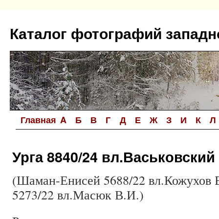
Перейти
к
Каталог фотографий западн
содержимому
Главная
A
Б
В
Г
Д
Е
Ж
З
И
К
Л
Урга 8840/24 вл.Васьковский 
(Шаман-Енисей 5688/22 вл.Кожухов 
5273/22 вл.Масюк В.И.)