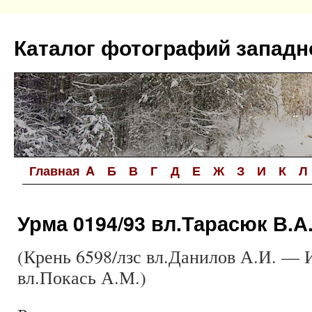
Перейти
к
Каталог фотографий западн
содержимому
Главная
A
Б
В
Г
Д
Е
Ж
З
И
К
Л
Урма 0194/93 вл.Тарасюк В.А
(Крень 6598/лзс вл.Данилов А.И. — 
вл.Покась А.М.)