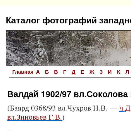
Перейти
к
Каталог фотографий западн
содержимому
Главная
A
Б
В
Г
Д
Е
Ж
З
И
К
Л
Валдай 1902/97 вл.Соколова 
(Баярд 0368/93 вл.Чухров Н.В. —
ч.Д
вл.Зиновьев Г.В.
)