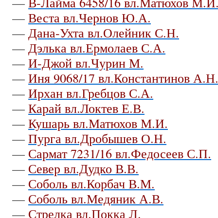
—
В-Лайма 6458/16 вл.Матюхов М.И
—
Веста вл.Чернов Ю.А.
—
Дана-Ухта вл.Олейник С.Н.
—
Дэлька вл.Ермолаев С.А.
—
И-Джой вл.Чурин М.
—
Иня 9068/17 вл.Константинов А.Н
—
Ирхан вл.Гребцов С.А.
—
Карай вл.Локтев Е.В.
—
Кушарь вл.Матюхов М.И.
—
Пурга вл.Дробышев О.Н.
—
Сармат 7231/16 вл.Федосеев С.П.
—
Север вл.Дудко В.В.
—
Соболь вл.Корбач В.М.
—
Соболь вл.Медяник А.В.
—
Стрелка вл.Покка Л.