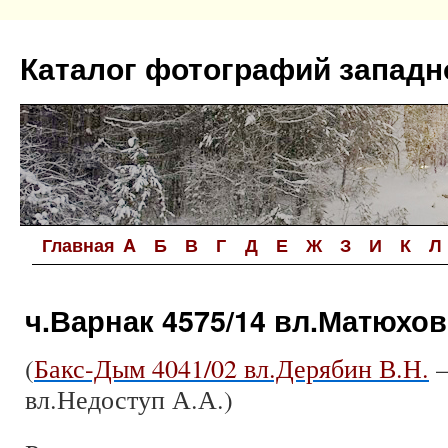
Перейти
к
Каталог фотографий западн
содержимому
Главная
A
Б
В
Г
Д
Е
Ж
З
И
К
Л
ч.Варнак 4575/14 вл.Матюхов
(
Бакс-Дым 4041/02 вл.Дерябин В.Н.
—
вл.Недоступ А.А.)