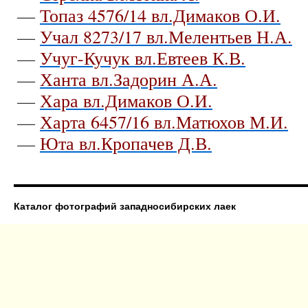
—
Топаз 4576/14 вл.Димаков О.И.
—
Учал 8273/17 вл.Мелентьев Н.А.
—
Учуг-Кучук вл.Евтеев К.В.
—
Ханта вл.Задорин А.А.
—
Хара вл.Димаков О.И.
—
Харта 6457/16 вл.Матюхов М.И.
—
Юта вл.Кропачев Д.В.
Каталог фотографий западносибирских лаек