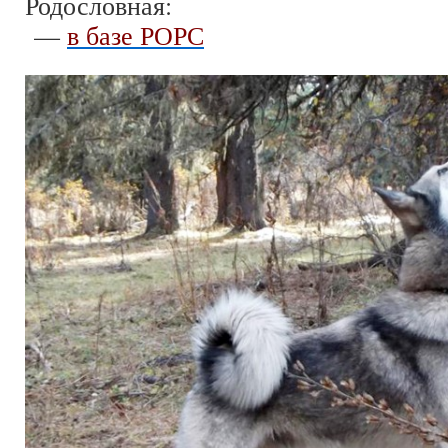
Родословная:
—
в базе РОРС