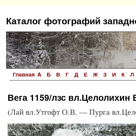
Перейти
к
Каталог фотографий западн
содержимому
Главная
A
Б
В
Г
Д
Е
Ж
З
И
К
Л
Вега 1159/лзс вл.Целолихин 
(Лай вл.Утгофт О.В. — Пурга вл.Цел