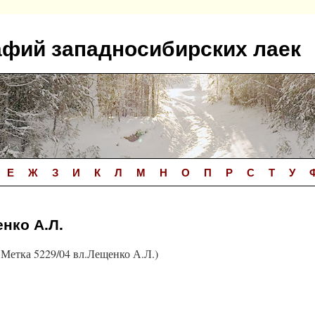
афий западносибирских лаек
Е
Ж
З
И
К
Л
М
Н
О
П
Р
С
Т
У
нко А.Л.
Метка 5229/04 вл.Лещенко А.Л.)