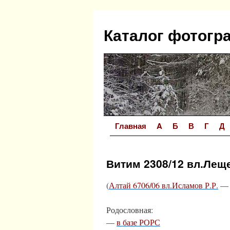
Перейти
к
Каталог фотогр
содержимому
Главная
A
Б
В
Г
Д
Витим 2308/12 вл.Леще
(
Алтай 6706/06 вл.Исламов Р.Р.
— 
Родословная:
—
в базе РОРС