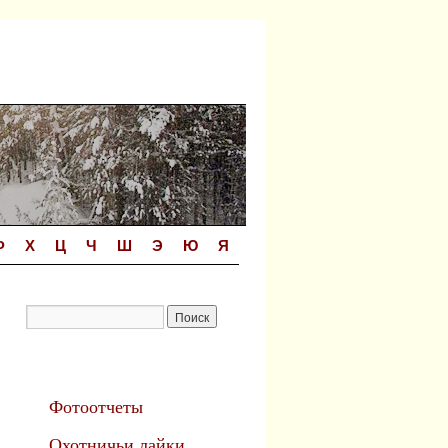
Ф
Х
Ц
Ч
Ш
Э
Ю
Я
Фотоотчеты
Охотничьи лайки.