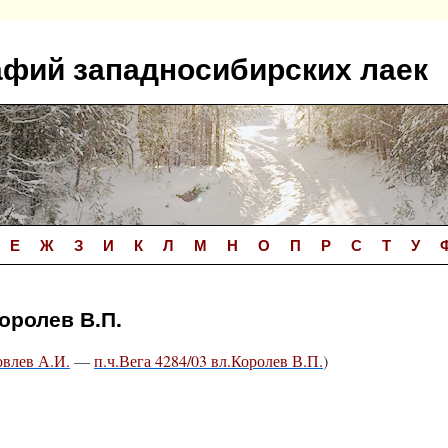
афий западносибирских лаек
Е
Ж
З
И
К
Л
М
Н
О
П
Р
С
Т
У
Королев В.П.
овлев А.И.
—
п.ч.Вега 4284/03 вл.Королев В.П.
)