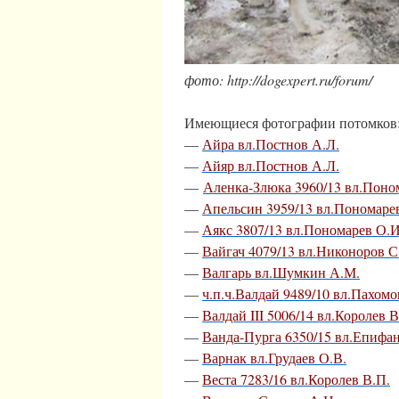
фото: http://dogexpert.ru/forum/
Имеющиеся фотографии потомков
—
Айра вл.Постнов А.Л.
—
Айяр вл.Постнов А.Л.
—
Аленка-Злюка 3960/13 вл.Поно
—
Апельсин 3959/13 вл.Пономаре
—
Аякс 3807/13 вл.Пономарев О.И
—
Вайгач 4079/13 вл.Никоноров С
—
Валгарь вл.Шумкин А.М.
—
ч.п.ч.Валдай 9489/10 вл.Пахомо
—
Валдай III 5006/14 вл.Королев В
—
Ванда-Пурга 6350/15 вл.Епифа
—
Варнак вл.Грудаев О.В.
—
Веста 7283/16 вл.Королев В.П.