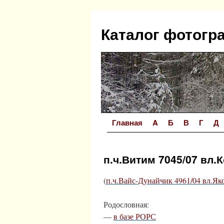
Перейти
к
Каталог фотогр
содержимому
Главная
A
Б
В
Г
Д
п.ч.Витим 7045/07 вл.
(
п.ч.Вайс-Дунайчик 4961/04 вл.Як
Родословная:
—
в базе РОРС