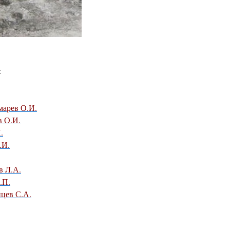
:
марев О.И.
в О.И.
.
.И.
в Л.А.
.П.
нцев С.А.