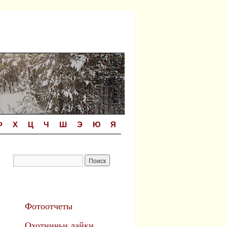
Ф
Х
Ц
Ч
Ш
Э
Ю
Я
Фотоотчеты
Охотничьи лайки.