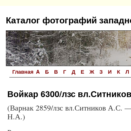
Перейти
к
Каталог фотографий западн
содержимому
Главная
A
Б
В
Г
Д
Е
Ж
З
И
К
Л
Войкар 6300/лзс вл.Ситников
(Варнак 2859/лзс вл.Ситников А.С. 
Н.А.)