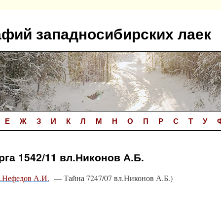
афий западносибирских лаек
Е
Ж
З
И
К
Л
М
Н
О
П
Р
С
Т
У
га 1542/11 вл.Никонов А.Б.
л.Нефедов А.И.
— Тайна 7247/07 вл.Никонов А.Б.)