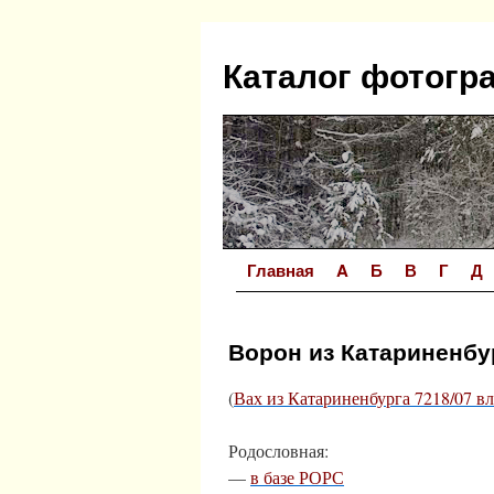
Перейти
к
Каталог фотогр
содержимому
Главная
A
Б
В
Г
Д
Ворон из Катариненбур
(
Вах из Катариненбурга 7218/07 в
Родословная:
—
в базе РОРС