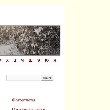
Ф
Х
Ц
Ч
Ш
Э
Ю
Я
Фотоотчеты
Охотничьи лайки.