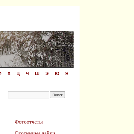
Ф
Х
Ц
Ч
Ш
Э
Ю
Я
Фотоотчеты
Охотничьи лайки.