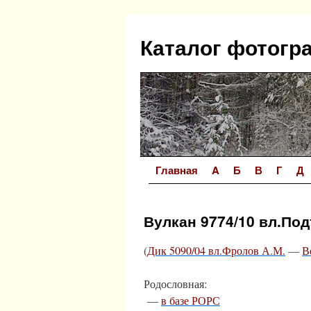
Перейти
к
Каталог фотогр
содержимому
Главная
A
Б
В
Г
Д
Вулкан 9774/10 вл.По
(
Дик 5090/04 вл.Фролов А.М.
—
В
Родословная:
—
в базе РОРС