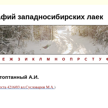
афий западносибирских лаек
Е
Ж
З
И
К
Л
М
Н
О
П
Р
С
Т
У
дтоптанный А.И.
еста 4216/03 вл.Сусловаров М.А.
)