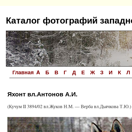
Перейти
к
Каталог фотографий западн
содержимому
Главная
A
Б
В
Г
Д
Е
Ж
З
И
К
Л
Яхонт вл.Антонов А.И.
(Кучум II 3894/02 вл.Жуков Н.М. — Верба вл.Дьячкова Т.Ю.)