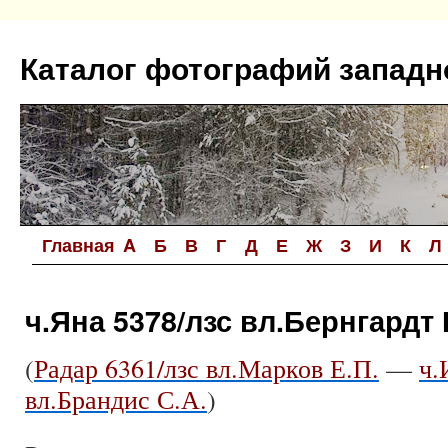
Перейти
к
Каталог фотографий западн
содержимому
Главная
A
Б
В
Г
Д
Е
Ж
З
И
К
Л
ч.Яна 5378/лзс вл.Бернгардт Г
(
Радар 6361/лзс вл.Марков Е.П.
—
ч.
вл.Брандис С.А.
)