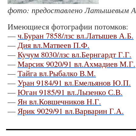
фото: предоставлено Латышевым А
Имеющиеся фотографии потомков:
—
ч.Буран 7858/лзс вл.Латышев А.Б.
—
Дия вл.Матвеев П.Ф.
—
Кучум 8030/лзс вл.Бернгардт Г.Г.
—
Марсик 9020/91 вл.Ахмадиев М.Г.
—
Тайга вл.Рыбалко В.М.
—
Уран 9184/91 вл.Емельянов Ю.П.
—
Юган 9185/91 вл.Лызенко С.В.
—
Ян вл.Ковшечников Н.Г.
—
Ярик 9029/91 вл.Варварин Г.А.