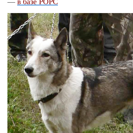
—
в базе РОРС