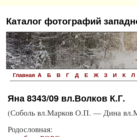
Перейти
к
Каталог фотографий западн
содержимому
Главная
A
Б
В
Г
Д
Е
Ж
З
И
К
Л
Яна 8343/09 вл.Волков К.Г.
(Соболь вл.Марков О.П. — Дина вл.
Родословная: