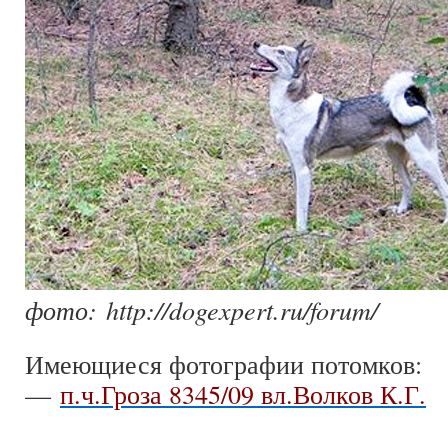
фото:
http
://
dogexpert
.
ru
/
forum
/
Имеющиеся фотографии потомков:
—
п.ч.Гроза 8345/09 вл.Волков К.Г.