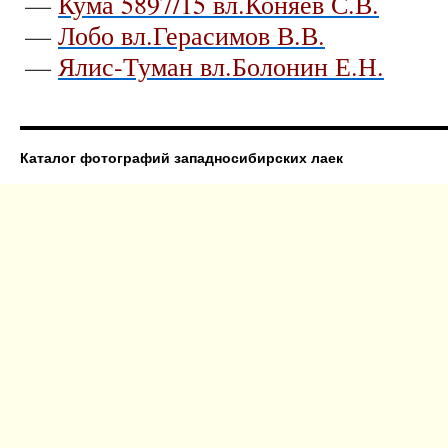
—
Кума 5897/15 вл.Коняев С.В.
—
Лобо вл.Герасимов В.В.
—
Ялис-Туман вл.Болонин Е.Н.
Каталог фотографий западносибирских лаек