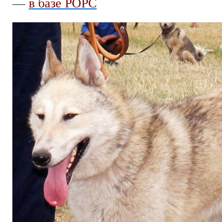
—
в базе РОРС