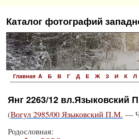
Перейти
к
Каталог фотографий западн
содержимому
Главная
A
Б
В
Г
Д
Е
Ж
З
И
К
Л
Янг 2263/12 вл.Языковский П
(
Вогул 2985/00 Языковский П.М.
— Ча
Родословная: