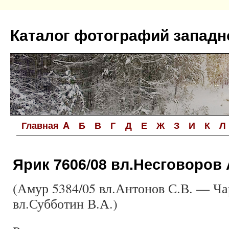
Перейти
к
Каталог фотографий западн
содержимому
Главная
A
Б
В
Г
Д
Е
Ж
З
И
К
Л
Ярик 7606/08 вл.Несговоров 
(Амур 5384/05 вл.Антонов С.В. — Ча
вл.Субботин В.А.)