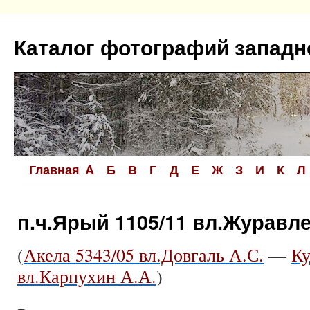
Перейти
к
Каталог фотографий западн
содержимому
Главная
A
Б
В
Г
Д
Е
Ж
З
И
К
Л
п.ч.Ярый 1105/11 вл.Журавле
(
Акела 5343/05 вл.Довгаль А.С.
—
Ку
вл.Карпухин А.А.
)