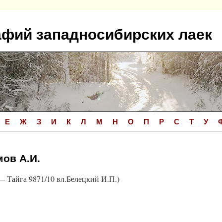
афий западносибирских лаек
Е
Ж
З
И
К
Л
М
Н
О
П
Р
С
Т
У
мов А.И.
 Тайга 9871/10 вл.Белецкий И.П.)