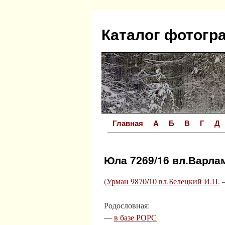
Перейти
к
Каталог фотогр
содержимому
Главная
A
Б
В
Г
Д
Юла 7269/16 вл.Варла
(
Урман 9870/10 вл.Белецкий И.П.
—
Родословная:
—
в базе РОРС