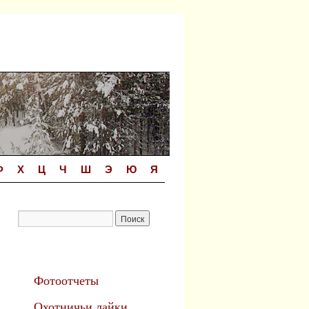
Ф
Х
Ц
Ч
Ш
Э
Ю
Я
Фотоотчеты
Охотничьи лайки.