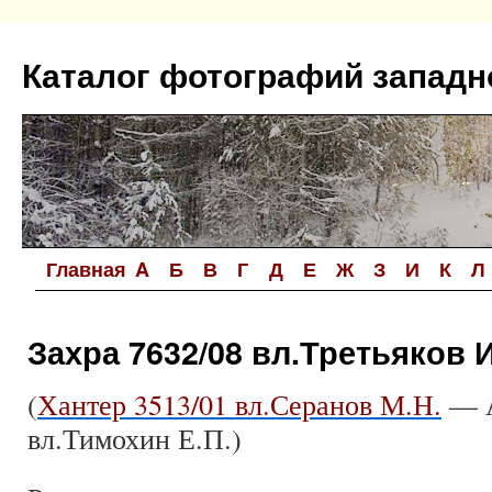
Перейти
к
Каталог фотографий западн
содержимому
Главная
A
Б
В
Г
Д
Е
Ж
З
И
К
Л
Захра 7632/08 вл.Третьяков И
(
Хантер 3513/01 вл.Серанов М.Н.
— А
вл.Тимохин Е.П.)