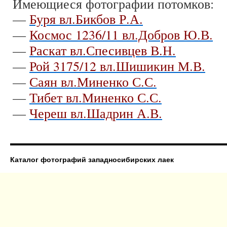
Имеющиеся фотографии потомков:
—
Буря вл.Бикбов Р.А.
—
Космос 1236/11 вл.Добров Ю.В.
—
Раскат вл.Спесивцев В.Н.
—
Рой 3175/12 вл.Шишикин М.В.
—
Саян вл.Миненко С.С.
—
Тибет вл.Миненко С.С.
—
Череш вл.Шадрин А.В.
Каталог фотографий западносибирских лаек