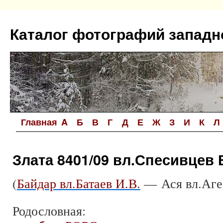
Перейти
к
Каталог фотографий западн
содержимому
Главная
A
Б
В
Г
Д
Е
Ж
З
И
К
Л
Злата 8401/09 вл.Спесивцев 
(
Байдар вл.Батаев И.В.
— Ася вл.Аге
Родословная: